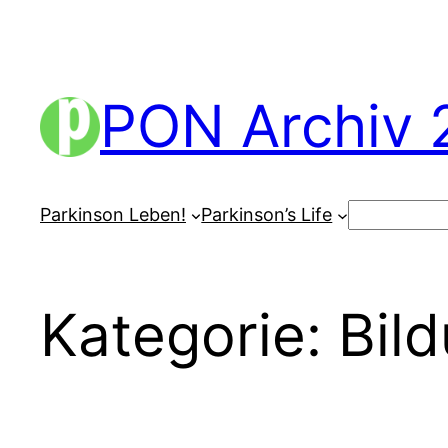
Zum
Inhalt
springen
PON Archiv 
Suchen
Parkinson Leben!
Parkinson’s Life
Kategorie:
Bil