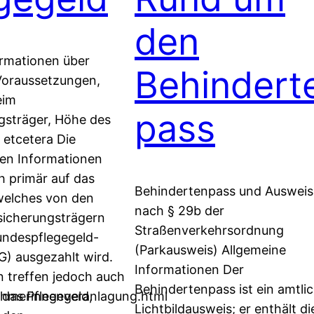
den
ormationen über
Behindert
Voraussetzungen,
eim
pass
gsträger, Höhe des
 etcetera Die
en Informationen
h primär auf das
Behindertenpass und Ausweis
welches von den
nach § 29b der
sicherungsträgern
Straßenverkehrsordnung
ndespflegegeld-
(Parkausweis) Allgemeine
) ausgezahlt wird.
Informationen Der
 treffen jedoch auch
Behindertenpass ist ein amtli
ehmerinnenveranlagung.html
 das Pflegegeld,
Lichtbildausweis; er enthält di