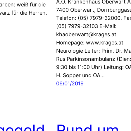
A.Ö. Krankenhaus Oberwart A
arben: weiß für die
7400 Oberwart, Dornburggas
rz für die Herren.
Telefon: (05) 7979-32000, Fa
(05) 7979-32103 E-Mail:
khaoberwart@krages.at
Homepage: www.krages.at
Neurologie Leiter: Prim. Dr. M
Rus Parkinsonambulanz (Dien
9:30 bis 11:00 Uhr) Leitung: O
H. Sopper und OA…
06/01/2019
gegeld
Rund um