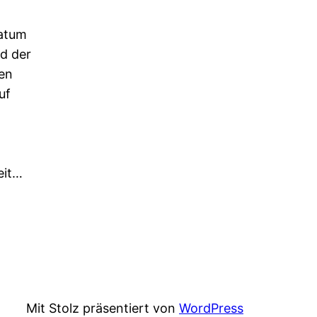
Datum
d der
en
uf
eit…
Mit Stolz präsentiert von
WordPress