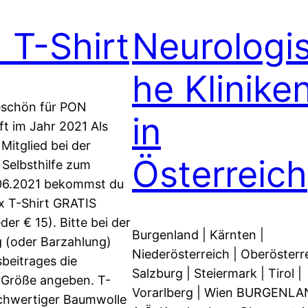
T-Shirt
Neurologi
he Klinike
schön für PON
in
ft im Jahr 2021 Als
Mitglied bei der
Österreich
 Selbsthilfe zum
.06.2021 bekommst du
x T-Shirt GRATIS
der € 15). Bitte bei der
Burgenland | Kärnten |
 (oder Barzahlung)
Niederösterreich | Oberösterre
sbeitrages die
Salzburg | Steiermark | Tirol |
Größe angeben. T-
Vorarlberg | Wien BURGENL
ochwertiger Baumwolle