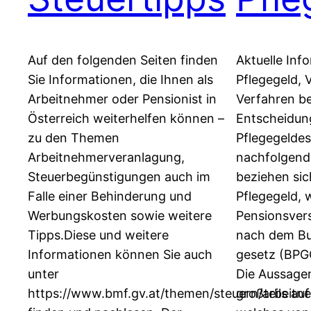
Auf den folgenden Seiten finden
Aktuelle Inf
Sie Informationen, die Ihnen als
Pflegegeld, 
Arbeitnehmer oder Pensionist in
Verfahren b
Österreich weiterhelfen können –
Entscheidun
zu den Themen
Pflegegeldes
Arbeitnehmerveranlagung,
nachfolgend
Steuerbegünstigungen auch im
beziehen sic
Falle einer Behinderung und
Pflegegeld, 
Werbungskosten sowie weitere
Pensionsver
Tipps.Diese und weitere
nach dem Bu
Informationen können Sie auch
gesetz (BPGG
unter
Die Aussagen
https://www.bmf.gv.at/themen/steuern/arbeitn
großteils auf