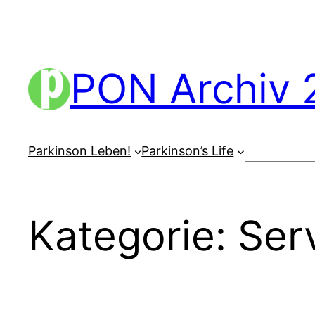
Zum
Inhalt
springen
PON Archiv 
Suchen
Parkinson Leben!
Parkinson’s Life
Kategorie:
Ser