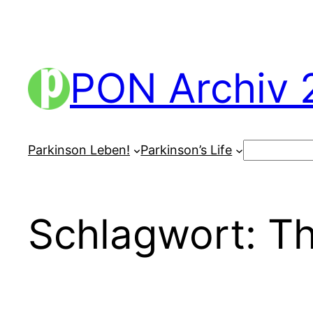
Zum
Inhalt
springen
PON Archiv 
Suchen
Parkinson Leben!
Parkinson’s Life
Schlagwort:
Th