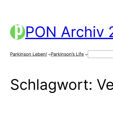
Zum
Inhalt
springen
PON Archiv 
Suchen
Parkinson Leben!
Parkinson’s Life
Schlagwort:
Ve