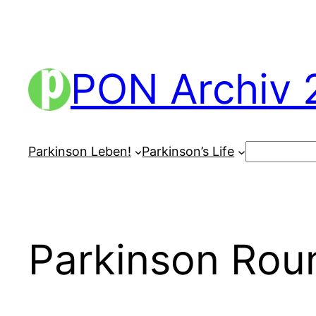
Zum
Inhalt
springen
PON Archiv 
Suchen
Parkinson Leben!
Parkinson’s Life
Parkinson Rou