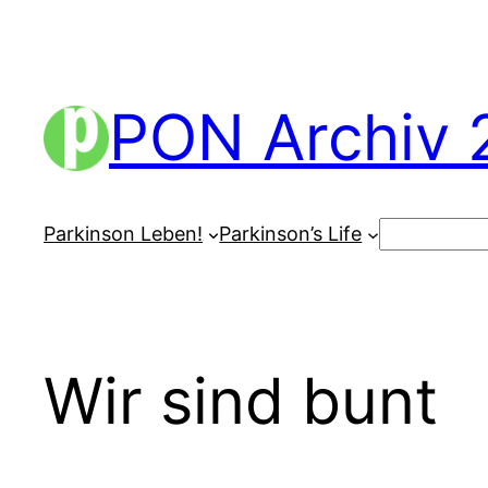
Zum
Inhalt
springen
PON Archiv 
Suchen
Parkinson Leben!
Parkinson’s Life
Wir sind bunt